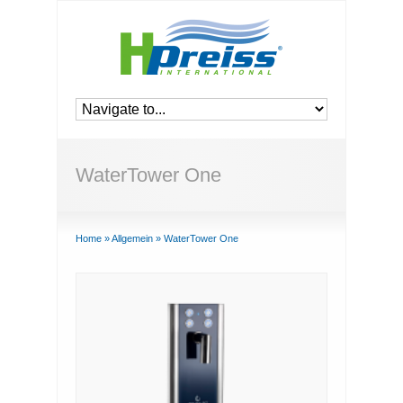
WaterTower One
Home
»
Allgemein
»
WaterTower One