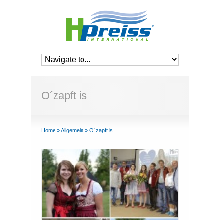
O´zapft is
Home
»
Allgemein
»
O´zapft is