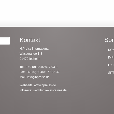
Kontakt
Son
Suche
H.Preiss International
KO
Wasserallee 1-3
IM
91472 Ipsheim
DA
Tel.: +49 (0) 9846/ 977 93 0
Fax: +49 (0) 9846/ 977 93 32
SIT
Mail:
info@hpreiss.de
Webseite:
www.hpreiss.de
Infoseite:
www.trink-was-reines.de