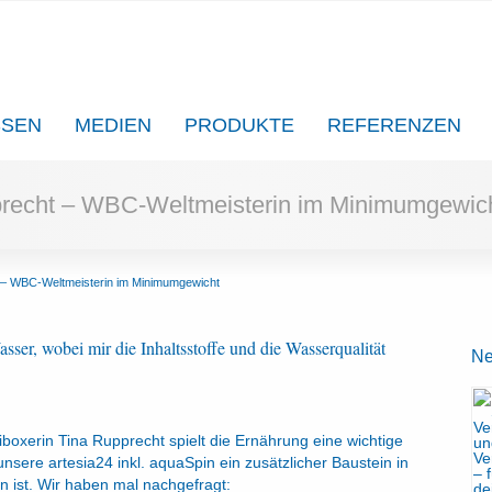
SSEN
MEDIEN
PRODUKTE
REFERENZEN
precht – WBC-Weltmeisterin im Minimumgewic
 – WBC-Weltmeisterin im Minimumgewicht
Wasser, wobei mir die Inhaltsstoffe und die Wasserqualität
Ne
oxerin Tina Rupprecht spielt die Ernährung eine wichtige
 unsere
artesia24
inkl.
aquaSpin
ein zusätzlicher Baustein in
n ist. Wir haben mal nachgefragt: