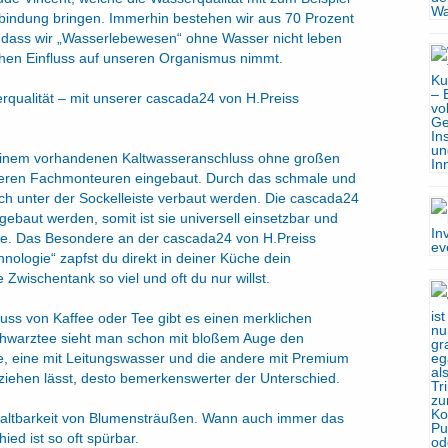
rbindung bringen. Immerhin bestehen wir aus 70 Prozent
r, dass wir „Wasserlebewesen“ ohne Wasser nicht leben
ohen Einfluss auf unseren Organismus nimmt.
rqualität – mit unserer cascada24 von H.Preiss
 einem vorhandenen Kaltwasseranschluss ohne großen
eren Fachmonteuren eingebaut. Durch das schmale und
h unter der Sockelleiste verbaut werden. Die cascada24
ebaut werden, somit ist sie universell einsetzbar und
che. Das Besondere an der cascada24 von H.Preiss
hnologie“ zapfst du direkt in deiner Küche dein
wischentank so viel und oft du nur willst.
ss von Kaffee oder Tee gibt es einen merklichen
hwarztee sieht man schon mit bloßem Auge den
, eine mit Leitungswasser und die andere mit Premium
ziehen lässt, desto bemerkenswerter der Unterschied.
 Haltbarkeit von Blumensträußen. Wann auch immer das
ed ist so oft spürbar.