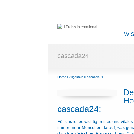
WI
cascada24
Home
»
Allgemein
»
cascada24
De
Ho
cascada24:
Für uns ist es wichtig, reines und vital
immer mehr Menschen darauf, was genau 
dem französischem Professor Louis Clau