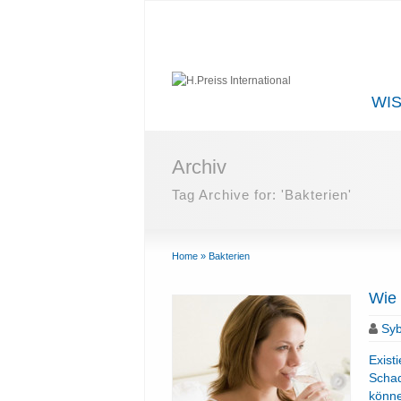
WI
Archiv
Tag Archive for: 'Bakterien'
Home
»
Bakterien
Wie 
Syb
Exist
Schad
könn