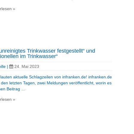
rlesen »
unreinigtes Trinkwasser festgestellt“ und
ionellen im Trinkwasser“
ille
|
24. Mai 2023
auten aktuelle Schlagzeilen von infranken.de! infranken.de
n den letzten Tagen, zwei Meldungen veröffentlicht, worin es
nen Beitrag …
rlesen »