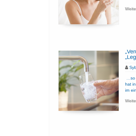
Weite
„Ver
„Leg
Syb
…so l
hat i
im ei
Weite