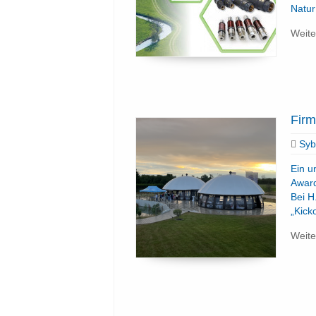
Natu
Weite
Firm
Sybi
Ein u
Award
Bei H
„Kicko
Weite