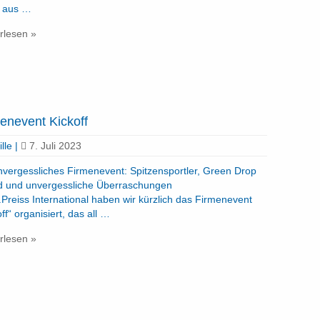
r aus …
rlesen »
enevent Kickoff
lle
|
7. Juli 2023
nvergessliches Firmenevent: Spitzensportler, Green Drop
 und unvergessliche Überraschungen
.Preiss International haben wir kürzlich das Firmenevent
ff“ organisiert, das all …
rlesen »