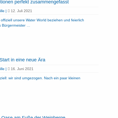
ionen perfekt zusammengefasst
lle
|
12. Juli 2021
offiziell unsere Water World beziehen und feierlich
s Bürgermeister …
Start in eine neue Ära
lle
|
16. Juni 2021
ziell: wir sind umgezogen. Nach ein paar kleinen
e Oase am Fuße der Weinberge